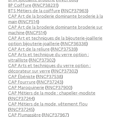
BP Coiffure
(
RNCP38231
)
BTS Métiers de la coiffure
(
RNCP37963
)
CAP Art de la broderie dominante broderie à la
main
(
RNCP514
)
CAP Art de la broderie dominante broderie sur
machine
(
RNCP514
)
CAP Art et techniques de la bijouterie-joaillerie
option bijouterie-joaillerie
(
RNCP36336
)
CAP Art de la reliure
(
RNCP37539
)
CAP Arts et technique du verre option :
vitrailliste
(
RNCP37302
)
CAP Arts et techniques du verre option :
décorateur sur verre
(
RNCP37302
)
CAP Ébéniste
(
RNCP37538
)
CAP Fourrure
(
RNCP37243
)
CAP Maroquinerie
(
RNCP37900
)
CAP Métiers de la mode : chapelier-modiste
(
RNCP37244
)
CAP Métiers de la mode, vêtement flou
(
RNCP37245
)
CAP Plumassière
(
RNCP37967
)