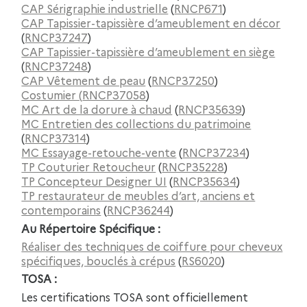
CAP Sérigraphie industrielle
(
RNCP671
)
CAP Tapissier-tapissière d’ameublement en décor
(
RNCP37247
)
CAP Tapissier-tapissière d’ameublement en siège
(
RNCP37248
)
CAP Vêtement de peau
(
RNCP37250
)
Costumier (
RNCP37058
)
MC Art de la dorure à chaud
(
RNCP35639
)
MC Entretien des collections du patrimoine
(
RNCP37314
)
MC Essayage-retouche-vente
(
RNCP37234
)
TP Couturier Retoucheur
(
RNCP35228
)
TP Concepteur Designer UI
(
RNCP35634
)
TP restaurateur de meubles d’art, anciens et
contemporains
(
RNCP36244
)
Au Répertoire Spécifique :
Réaliser des techniques de coiffure pour cheveux
spécifiques, bouclés à crépus
(
RS6020
)
TOSA :
Les certifications TOSA sont officiellement