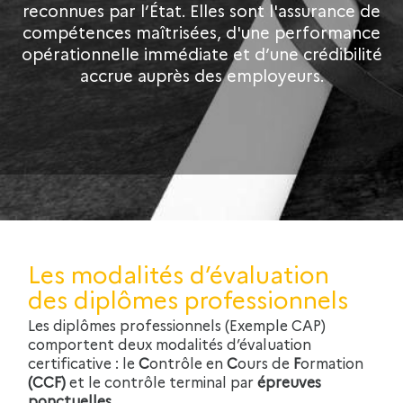
reconnues par l’État. Elles sont l'assurance de
compétences maîtrisées, d'une performance
opérationnelle immédiate et d’une crédibilité
accrue auprès des employeurs.
Les modalités d’évaluation
des diplômes professionnels
Les diplômes professionnels (Exemple CAP)
comportent deux modalités d’évaluation
certificative : le
C
ontrôle en
C
ours de
F
ormation
(CCF)
et le contrôle terminal par
épreuves
ponctuelles
.