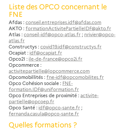
Liste des OPCO concernant le
FNE
Afdas :
conseil.entreprises.idf@afdas.com
AKTO :
formationActivitePartielleIDF@akto.fr
Atlas :
conseil-idf@opco-atlas.fr
;
nrivier@opco-
atlas.fr
Constructys :
covid19.idf@constructys.fr
Ocapiat :
idf@ocapiat.fr
Opco2I :
ile-de-france@opco2i.fr
Opcommerce :
activitepartielle@lopcommerce.com
Opcomobillités :
fne-idf@opcomobilites.fr
Opco Cohésion sociale :
FNE-
formation.IDF@uniformation.fr
Opco Entreprises de proximité :
activite-
partielle@opcoep.fr
Opco Santé :
idf@opco-sante.fr
;
fernanda.casula@opco-sante.fr
Quelles formations ?