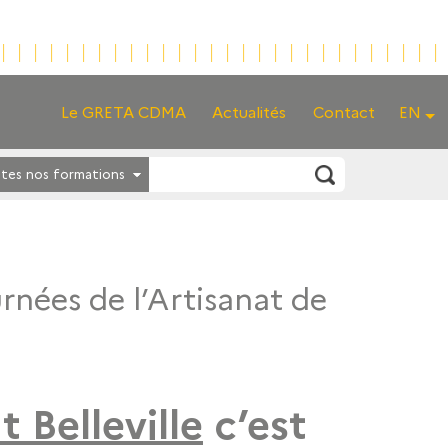
Le GRETA CDMA
Actualités
Contact
EN
tes nos formations
nées de l’Artisanat de
t Belleville
c’est