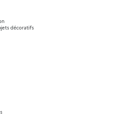
on
bjets décoratifs
es