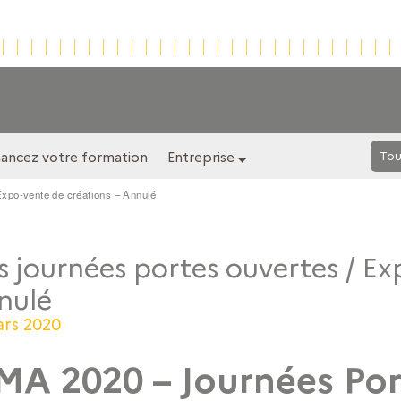
nancez votre formation
Entreprise
Tou
Expo-vente de créations – Annulé
 journées portes ouvertes / Ex
nulé
ars 2020
MA 2020 – Journées Po