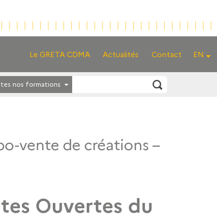
Le GRETA CDMA
Actualités
Contact
EN
tes nos formations
po-vente de créations –
rtes Ouvertes du