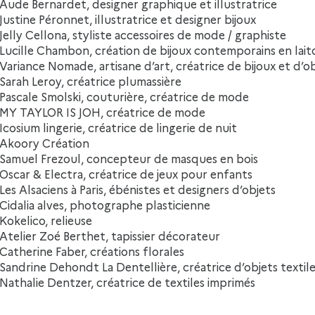
Aude Bernardet, designer graphique et illustratrice
Justine Péronnet, illustratrice et designer bijoux
Jelly Cellona, styliste accessoires de mode / graphiste
Lucille Chambon, création de bijoux contemporains en lait
Variance Nomade, artisane d’art, créatrice de bijoux et d’o
Sarah Leroy, créatrice plumassière
Pascale Smolski, couturière, créatrice de mode
MY TAYLOR IS JOH, créatrice de mode
Icosium lingerie, créatrice de lin
gerie de nuit
Akoory Création
Samuel Frezoul, concepteur de masques en bois
Oscar & Electra, créatrice de jeux pour enfants
Les Alsaciens à Paris, ébénistes et designers d’objets
Cidalia alves, photographe plasticienne
Kokelico, relieuse
Atelier Zoé Berthet, tapissier décorateur
Catherine Faber, créations florales
Sandrine Dehondt La Dentellière, créatrice d’objets textil
Nathalie Dentzer, créatrice de textiles imprimés