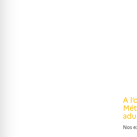
A l
Méti
adul
Nos e