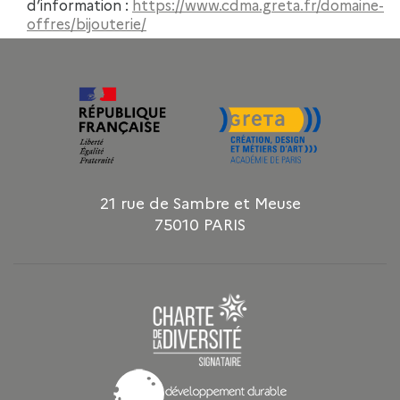
d’information :
https://www.cdma.greta.fr/domaine-
offres/bijouterie/
21 rue de Sambre et Meuse
75010 PARIS