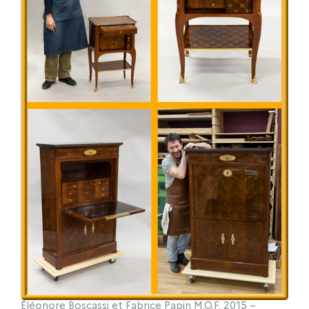
Éléonore Boscassi et Fabrice Papin M.O.F. 2015 –