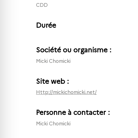
CDD
Durée
Société ou organisme :
Micki Chomicki
Site web :
http://mickichomicki.net/
Personne à contacter :
Micki Chomicki