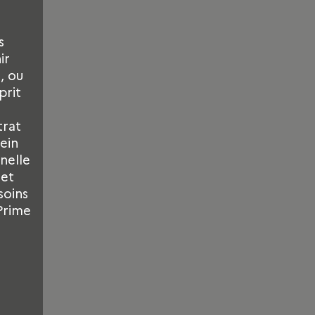
s
ir
, ou
prit
trat
ein
nelle
 et
soins
Prime