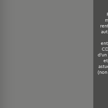
m
ren
aut
ent
CD
d'un
et
astu
(non