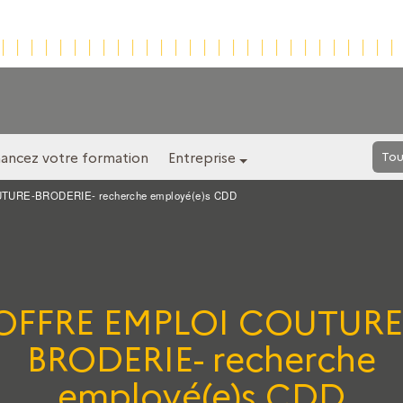
nancez votre formation
Entreprise
Tou
URE-BRODERIE- recherche employé(e)s CDD
OFFRE EMPLOI COUTURE
BRODERIE- recherche
employé(e)s CDD