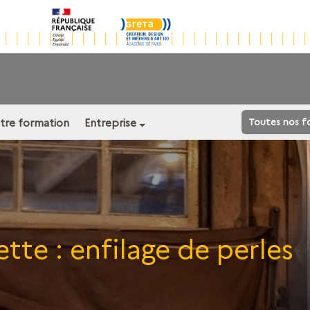
otre formation
Entreprise
Toutes nos f
ette :
enfilage de perles