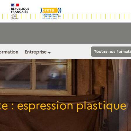
formation
Entreprise
Toutes nos format
te :
espression plastique