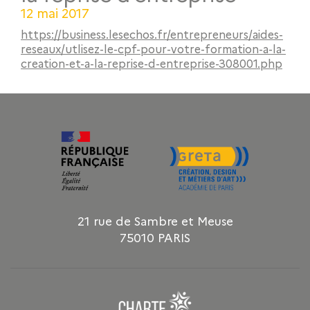
12 mai 2017
https://business.lesechos.fr/entrepreneurs/aides-
reseaux/utlisez-le-cpf-pour-votre-formation-a-la-
creation-et-a-la-reprise-d-entreprise-308001.php
21 rue de Sambre et Meuse
75010 PARIS