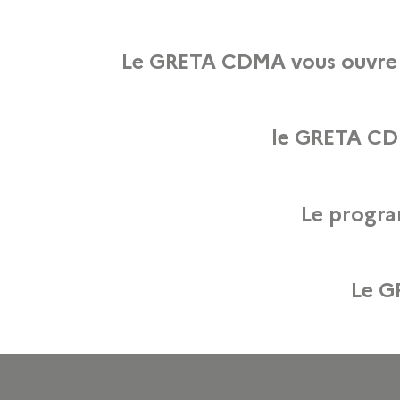
rs d’Art 2022, le GRETA de la Création, du Design et des Métiers d’Art vous a
Le GRETA CDMA vous ouvre s
Samedi 7 et dimanche 8 avril 2018 de 13h00 à 18h00 Notre équipe vous accueill
le GRETA CDM
du Design et des Métiers d’Art vous ouvre ses portes et vous présente ses for
Le progr
s samedi 28 et dimanche 29 mars 2015 de 13h à 18h à l’occasion des Journées
Le G
re ses portes les samedi 28 et dimanche 29 mars 2015 de 13h00 à 18h00. Vene