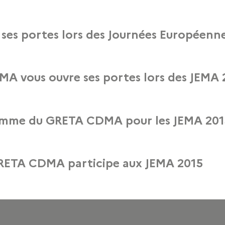
8 mars 2022
ccueille pour vous présenter ses formations pour adultes et les créations de s
es portes lors des Journées Européenne
1 mars 2018
e pour vous informer sur l’ensemble de ses formations pour adultes. Vous pou
A vous ouvre ses portes lors des JEMA 
7 mars 2016
mations à l’occasion des Journées Européennes des Métiers d’Art Nous vous acc
amme du GRETA CDMA pour les JEMA 201
6 mars 2015
 Européennes des Métiers d’Art Nous vous attendons pour vous présenter notr
RETA CDMA participe aux JEMA 2015
11 février 2015
z découvrir nos formations avec des expositions, démonstrations, ateliers, 