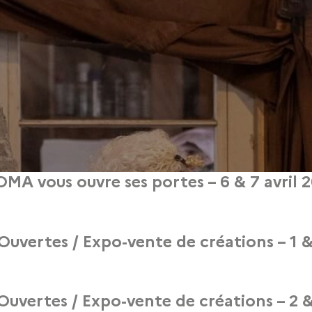
MA vous ouvre ses portes – 6 & 7 avril 
3 avril 2024
des Métiers d’Art (JEMA) pour vous faire découvrir l’ensemble de ses formation
Ouvertes / Expo-vente de créations – 1 &
20 février 2023
GRETA de la Création, du Design et des Métiers d’Art vous invite à ses journée
Ouvertes / Expo-vente de créations – 2 &